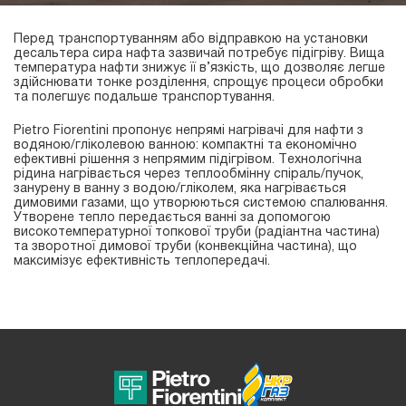
Перед транспортуванням або відправкою на установки
десальтера сира нафта зазвичай потребує підігріву. Вища
температура нафти знижує її в’язкість, що дозволяє легше
здійснювати тонке розділення, спрощує процеси обробки
та полегшує подальше транспортування.
Pietro Fiorentini пропонує непрямі нагрівачі для нафти з
водяною/гліколевою ванною: компактні та економічно
ефективні рішення з непрямим підігрівом. Технологічна
рідина нагрівається через теплообмінну спіраль/пучок,
занурену в ванну з водою/гліколем, яка нагрівається
димовими газами, що утворюються системою спалювання.
Утворене тепло передається ванні за допомогою
високотемпературної топкової труби (радіантна частина)
та зворотної димової труби (конвекційна частина), що
максимізує ефективність теплопередачі.