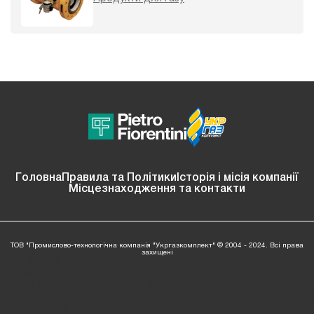
Головна
Правила та Політики
Історія і місія компанії
Місцезнаходження та контакти
ТОВ "Промислово-технологічна компанія "Укргазкомплект" © 2004 - 2024. Всі права
захищені
: Invalid
argument
supplied
/home/ukrgaz04/ukrgazkom.com/www/wp-
ning
for
content/themes/ukr-gaz-bud/footer.php
l
foreach()