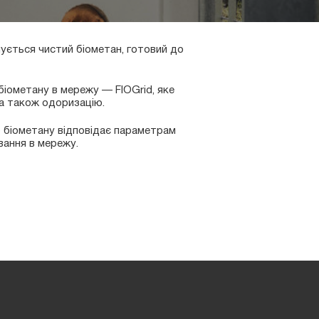
мується чистий біометан, готовий до
біометану в мережу — FIOGrid, яке
 а також одоризацію.
о біометану відповідає параметрам
вання в мережу.