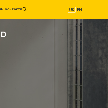
UK
EN
ї
Контакти
ID