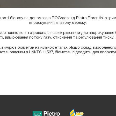
ості біогазу за допомогою FIOGrade від Pietro Fiorentini отри
впорскування в газову мережу.
de повністю інтегрована з нашим рішенням для впорскування 
ті, вимірювання потоку газу, стиснення та регулювання тиску,
а вимірює біометан на кількох етапах. Якщо склад виробленог
встановленим в UNI/TS 11537, біометан підходить для впорску