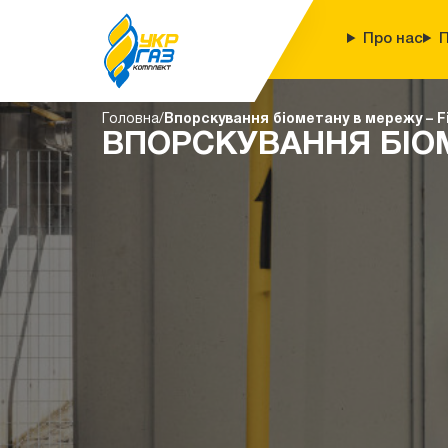
Про нас
П
Головна
Впорскування біометану в мережу – F
ВПОРСКУВАННЯ БІОМ